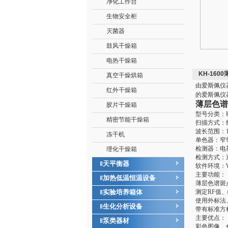
净化工作台
生物安全柜
灭菌器
鼓风干燥箱
电热干燥箱
KH-160
真空干燥烘箱
由爱斯佩仪器
红外干燥箱
的爱斯佩仪
薄层色谱
胶片干燥箱
型号分类：KH
精密节能干燥箱
扫描方式：
波长范围：1
冻干机
单色器：窄
检测器：电
理化干燥箱
检测方式：
天平衡器
‖
软件环境：WI
主要功能：
加热低温恒温设备
‖
薄层色谱斑
实验培养箱体
测定RF值
‖
使用外标法
生化分析设备
‖
带有标准方
主要优点：
泵类器材
‖
彩色图像、