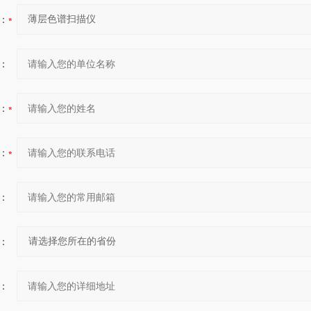
：
：
：
：
：
：
：