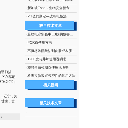
·
新加坡Esco（生物安全柜专业厂商）
·
PH值的测定—玻璃电极法
较早技术文章
·
凝胶电泳实验中EB胶的危害及处理措施
·
PCR仪使用方法
·
不慎将浓硫酸沾到皮肤或衣服上的处理方法
·
1200度马弗炉使用说明书
·
核酸蛋白检测仪使用说明书
色谱扫描
·
检查实验装置气密性的常用方法
X-Y移动
D≤2.0%；
相关新闻
·
南，辽宁，河
，甘肃，贵
相关技术文章
·
：