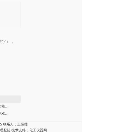
数字），
KH-3500Plus全能型薄层色谱扫描仪
KH-2100法定型双波长薄层色谱扫描仪
15 联系人：王经理
理登陆
技术支持：
化工仪器网