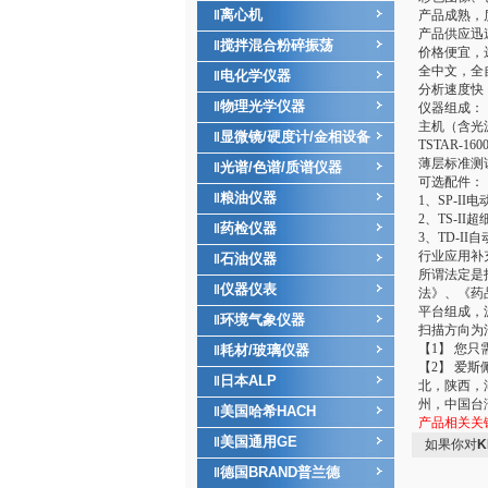
离心机
‖
产品成熟，
产品供应迅
搅拌混合粉碎振荡
‖
价格便宜，
全中文，全
电化学仪器
‖
分析速度快
物理光学仪器
‖
仪器组成：
主机（含光
显微镜/硬度计/金相设备
‖
TSTAR-1
薄层标准测
光谱/色谱/质谱仪器
‖
可选配件：
粮油仪器
‖
1、SP-I
2、TS-I
药检仪器
‖
3、TD-I
行业应用补
石油仪器
‖
所谓法定是
仪器仪表
‖
法》、《药
平台组成，波
环境气象仪器
‖
扫描方向为
【1】 您
耗材/玻璃仪器
‖
【2】 爱
日本ALP
‖
北，陕西，
州，中国台
美国哈希HACH
‖
产品相关关
美国通用GE
‖
如果你对
K
德国BRAND普兰德
‖