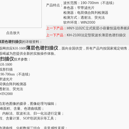
波长范围：190-700nm（不连续）
产品特点：
单色器：窄带滤光片
检测器：电荷偶合阵列检测器
检测方式：透射法、荧光法
软件环境：WIN2000
上一下产品：
HNY-1102C立式双层小容量恒温培养摇
点击放大
上一下产品：
KH-2100法定型双波长薄层色谱扫描仪
0薄层色谱扫描仪
的详细资料：
薄层色谱扫描仪
网供应KH-1600
，面向全国供货，所有产品均按国家规定销售
器竭诚为您提供全新的实验操作体验。
扫描仪
技术参数：
-1600
线形扫描
90-700nm（不连续）
带滤光片
荷偶合阵列检测器
透射法、荧光法
N2000
点彩色图像的摄录，图像处理与编辑；
、峰面积、含量、色谱曲线图；
、内标法、双波长法、归一化法进行定量；
程、含量计算、SOP培训演示等工具；
色谱曲线、分析数据三结合，非常感性直观；