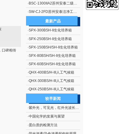
·
BSC-1300IIA2苏州安泰二级生物安全柜（停产）
·
SW-CJ-2FD苏州安泰洁净工作台单人单面、垂直送风 净化工作台 超净工作台
最新产品
床
·
SPX-300BSH-II生化培养箱
·
SPX-250BSH-II生化培养箱
·
SPX-150BSH/SH-II生化培养箱
，口碑相传
·
SPX-80BSH/SH-II生化培养箱
·
SPX-60BSH/SH-II生化培养箱
·
QHX-400BS/H-III人工气候箱
·
QHX-300BS/H-III人工气候箱
·
QHX-250BS/H-III人工气候箱
较早新闻
·
紫外光，可见光，红外光波长范围
·
中国化学的发展与展望
·
蛋白质的检测方法
·
荧光渗透/染色渗透探伤的原理