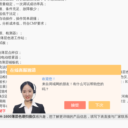
质量稳定，一次调试成功率高；
速、备件充足、故障极少；
远低于法定；
自动操作，操作简单易懂；
，分析成本低，符合CMP要求；
源、检测器）；
600薄层色谱工作站；
试板；
I电动薄层点样仪；
I超细电动喷雾器；
I自动薄层铺板机；
充说明：
指符合2005版药典一部薄层色谱扫描法、《中国药品检验标准操作规范》中的《薄层
品检验仪器检定规程》中的《检定规程》的详细规定，由氘灯-钨灯组合光源、单色仪、
欢迎您！
长准确度：≤±5nm；背景漂移：≤±0.5Abs；基线噪声：≤±0.02Abs； 重复性误差：RS
来自局域网的朋友！有什么可以帮助您的
沿展开方向自下而上扫描的非成像型。
吗？
只需致电：，我们将提供专业的售前解答，咨询将*哟！
斯佩仪器真诚与北京，上海，广东，江苏，浙江，深圳，山东，四川，福建，湖北，河
湖南，安徽，天津，重庆，广西，黑龙江，江西，山西，吉林，云南，新疆，内蒙古
湾等各大城市用户及经销商提供的产品，售后服务，技术咨询。
键字：
薄层色谱
TLC/TLCS
H-1600薄层色谱扫描仪
感兴趣，想了解更详细的产品信息，填写下表直接与厂家联系