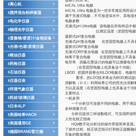
选择5 到30 米。
离心机
‖
InlCAL Ultra 电极
InlCAL Ultra 电极是为一些非常规
搅拌混合粉碎振荡
‖
属于充液式电极，不可放进深水中。其电缆长度
电化学仪器
电极参数
‖
充液式pH Ultra电极 该电极在所有样
物理光学仪器
‖
以测定温度（坚固型电极不具
凝胶式pH复合电极
显微镜/硬度计/金相设备
‖
充液式pH复合电极 在坚固型电极上不具
光谱/色谱/质谱仪器
‖
凝胶式ORP复合电极
充液式ORP复合电极 在坚固型电极上不具
粮油仪器
‖
钠离子复合电极 在坚固型电极上不具备
电导率 四极石墨设计的电极可以测量电导率（μ
药检仪器
‖
（在坚固型电极上也具备这个功能）
石油仪器
‖
LBOD 把搅拌器整合到LDO电极后，电极符
要求。的LDO技术将会为BOD测试提
仪器仪表
‖
溶解氧（ＤＯ）利用哈希公司的荧光法溶解氧测
力以及温度（在坚固型电极上也具备这个功
环境气象仪器
‖
主要特点：
耗材/玻璃仪器
‖
一机多用
一个分析仪可连接不同的电极。用于测定pH
日本ALP
‖
多种测量方式
分析仪提供三种读数模式，可实现即按即
美国哈希HACH
‖
人性化校正指南
美国通用GE
‖
HQd数字化分析仪的操作界面简单直观。
了操作过程。校正状态指示灯和校正提醒确
德国BRAND普兰德
‖
完备的数据溯源