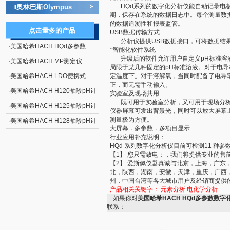
HQd系列的数字化分析仪能自动记录电极的
奥林巴斯Olympus
‖
期，保存在系统的数据日志中。每个测量数据
的数据追溯性和报表监管。
点击量多的产品
USB数据传输方式
分析仪提供USB数据接口，可将数据结果
·
美国哈希HACH HQd多参数数字化分析仪
*智能化软件系统
升级后的软件允许用户自定义pH标准溶液
·
美国哈希HACH MP测定仪
局限于某几种固定的pH标准溶液。对于电
·
美国哈希HACH LDO便携式溶氧仪
定温度下。对于溶解氧，当同时配备了电导
正，而无需手动输入。
·
美国哈希HACH H120袖珍pH计
实验室及现场共用
既可用于实验室分析，又可用于现场分析
·
美国哈希HACH H125袖珍pH计
仪器屏幕可发出背景光，同时可以放大屏幕
测量极为方便。
·
美国哈希HACH H128袖珍pH计
大屏幕．多参数．多项目显示
行业应用补充说明：
HQd 系列数字化分析仪目前可检测11 种参
【1】 您只需致电：，我们将提供专业的售
【2】 爱斯佩仪器真诚与北京，上海，广
北，陕西，湖南，安徽，天津，重庆，广西
州，中国台湾等各大城市用户及经销商提供
产品相关关键字：
元素分析
电化学分析
如果你对
美国哈希HACH HQd多参数数字
联系：