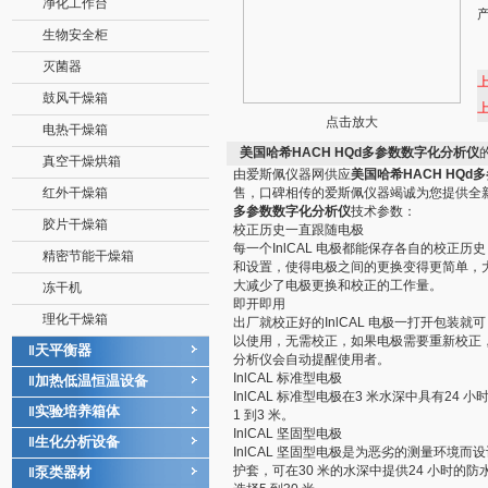
净化工作台
生物安全柜
灭菌器
鼓风干燥箱
点击放大
电热干燥箱
美国哈希HACH HQd多参数数字化分析仪
真空干燥烘箱
由爱斯佩仪器网供应
美国哈希HACH HQd
红外干燥箱
售，口碑相传的爱斯佩仪器竭诚为您提供全
多参数数字化分析仪
技术参数：
胶片干燥箱
校正历史一直跟随电极
每一个InlCAL 电极都能保存各自的校正历史
精密节能干燥箱
和设置，使得电极之间的更换变得更简单，
大减少了电极更换和校正的工作量。
冻干机
即开即用
理化干燥箱
出厂就校正好的InlCAL 电极一打开包装就可
以使用，无需校正，如果电极需要重新校正
天平衡器
‖
分析仪会自动提醒使用者。
InlCAL 标准型电极
加热低温恒温设备
‖
InlCAL 标准型电极在3 米水深中具有2
实验培养箱体
‖
1 到3 米。
InlCAL 坚固型电极
生化分析设备
‖
InlCAL 坚固型电极是为恶劣的测量环境
护套，可在30 米的水深中提供24 小时
泵类器材
‖