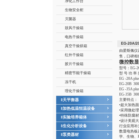
净化工作台
生物安全柜
灭菌器
鼓风干燥箱
电热干燥箱
EG-20A/
真空干燥烘箱
由爱斯佩仪器网
红外干燥箱
售，口碑相
微控数显
胶片干燥箱
型号：EG-20A
精密节能干燥箱
型 号 功 
EG -20A p
冻干机
EG-20B 30
EG -35A p
理化干燥箱
EG-35B 30
天平衡器
主要特点：
‖
•超大加热
加热低温恒温设备
‖
•采用微处
•特殊防腐
实验培养箱体
‖
•设计美观
生化分析设备
‖
行业应用补
数显电热板
泵类器材
‖
学、生物、