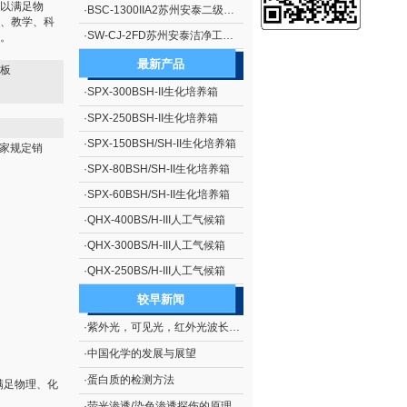
以满足物
·
BSC-1300IIA2苏州安泰二级生物安全柜（停产）
、教学、科
·
SW-CJ-2FD苏州安泰洁净工作台单人单面、垂直送风 净化工作台 超净工作台
。
最新产品
热板
·
SPX-300BSH-II生化培养箱
·
SPX-250BSH-II生化培养箱
·
SPX-150BSH/SH-II生化培养箱
家规定销
·
SPX-80BSH/SH-II生化培养箱
·
SPX-60BSH/SH-II生化培养箱
·
QHX-400BS/H-III人工气候箱
·
QHX-300BS/H-III人工气候箱
·
QHX-250BS/H-III人工气候箱
较早新闻
·
紫外光，可见光，红外光波长范围
·
中国化学的发展与展望
·
蛋白质的检测方法
满足物理、化
·
荧光渗透/染色渗透探伤的原理