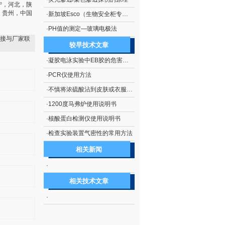
宁，河北，陕
，贵州，中国
·
新加坡Esco（生物安全柜专业厂商）
·
PH值的测定—玻璃电极法
接与厂家联
较早技术文章
·
凝胶电泳实验中EB胶的危害及处理措施
·
PCR仪使用方法
·
不慎将浓硫酸沾到皮肤或衣服上的处理方法
·
1200度马弗炉使用说明书
·
核酸蛋白检测仪使用说明书
·
检查实验装置气密性的常用方法
相关新闻
·
相关技术文章
·