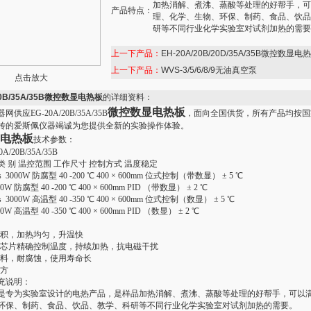
加热消解、煮沸、蒸酸等处理的好帮手，可
产品特点：
理、化学、生物、环保、制药、食品、饮品
研等不同行业化学实验室对试剂加热的需要
上一下产品：
EH-20A/20B/20D/35A/35B微控数显电
上一下产品：
WVS-3/5/6/8/9无油真空泵
点击放大
20B/35A/35B微控数显电热板
的详细资料：
微控数显电热板
供应EG-20A/20B/35A/35B
，面向全国供货，所有产品均按国
传的爱斯佩仪器竭诚为您提供全新的实验操作体验。
电热板
技术参数：
/20B/35A/35B
率 类 别 温控范围 工作尺寸 控制方式 温度稳定
lus 3000W 防腐型 40 -200 ℃ 400 × 600mm 位式控制（带数显） ± 5 ℃
00W 防腐型 40 -200 ℃ 400 × 600mm PID （带数显） ± 2 ℃
lus 3000W 高温型 40 -350 ℃ 400 × 600mm 位式控制（数显） ± 5 ℃
00W 高温型 40 -350 ℃ 400 × 600mm PID （数显） ± 2 ℃
面积，加热均匀，升温快
理芯片精确控制温度，持续加热，抗电磁干扰
材料，耐腐蚀，使用寿命长
大方
充说明：
是专为实验室设计的电热产品，是样品加热消解、煮沸、蒸酸等处理的好帮手，可以
环保、制药、食品、饮品、教学、科研等不同行业化学实验室对试剂加热的需要。