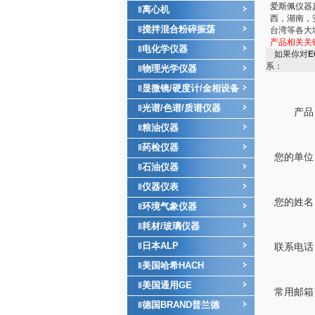
爱斯佩仪器
离心机
‖
西，湖南，
搅拌混合粉碎振荡
‖
台湾等各大
产品相关关
电化学仪器
‖
如果你对
E
系：
物理光学仪器
‖
显微镜/硬度计/金相设备
‖
光谱/色谱/质谱仪器
‖
产品
粮油仪器
‖
药检仪器
‖
您的单位
石油仪器
‖
仪器仪表
‖
您的姓名
环境气象仪器
‖
耗材/玻璃仪器
‖
日本ALP
‖
联系电话
美国哈希HACH
‖
美国通用GE
‖
常用邮箱
德国BRAND普兰德
‖