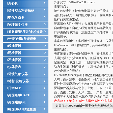
外形尺寸
：
540x445x230（mm）
离心机
‖
主要特点：
搅拌混合粉碎振荡
‖
持久的稳定性：比例监测双光束光学系统，
超低的杂散光：良好的光学系统、低噪声的
电化学仪器
‖
度样品测试更准确。
显示操作人性化设计：大屏幕显示器显示数
物理光学仪器
‖
自动比色架：自动八联池可做更多样品测定
显微镜/硬度计/金相设备
‖
灯源更换简单方便：法兰盘座式氘灯结构，
更加简单。
光谱/色谱/质谱仪器
‖
丰富的可选附件：多种附件可供选择，仪器
UV-Solution 3.0工作站软件，具有各种测试、
粮油仪器
‖
主要功能：
药检仪器
‖
光度测量：定波长测试吸光度、透过率和浓
光谱扫描：扫描速度可选，间隔可选（0.1、0
石油仪器
‖
定量测定：单波长法、一阶线性标准曲线拟
动力学测量（时间扫描）：对样品进行动力学
仪器仪表
‖
行业应用补充说明：
环境气象仪器
‖
UV2600系列为大屏幕扫描型比例监测双
具有：高分辨率、低杂散光、持久稳定性和
耗材/玻璃仪器
‖
度计计算机应用软件为您的仪器实现更加*
日本ALP
爱斯佩仪器真诚与北京，上海，广东，江苏
‖
西，湖南，安徽，天津，重庆，广西，黑龙
美国哈希HACH
‖
台湾等各大城市用户及经销商提供的产品，
产品相关关键字：
紫外光谱仪
紫外分光光度
美国通用GE
‖
如果你对
UV2600紫外可见分光光度计
感兴
德国BRAND普兰德
‖