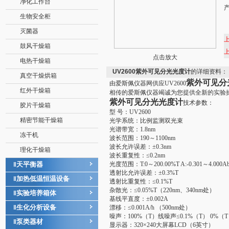
净化工作台
生物安全柜
灭菌器
鼓风干燥箱
点击放大
电热干燥箱
UV2600紫外可见分光光度计
的详细资料：
真空干燥烘箱
紫外可见分
由爱斯佩仪器网供应UV2600
红外干燥箱
相传的爱斯佩仪器竭诚为您提供全新的实验
紫外可见分光光度计
技术参数：
胶片干燥箱
型 号：UV2600
精密节能干燥箱
光学系统
：
比例监测双光束
光谱带宽
：
1.8nm
冻干机
波长范围
：
190～1100nm
波长允许误差
：
±0.3nm
理化干燥箱
波长重复性
：
≤0.2nm
天平衡器
光度范围
：
T:0～200.00%T A:-0.301～4.000
‖
透射比允许误差
：
±0.3%T
加热低温恒温设备
‖
透射比重复性
：
≤0.1%T
杂散光
：
≤0.05%T（220nm、340nm处）
实验培养箱体
‖
基线平直度
：
±0.002A
生化分析设备
‖
漂移
：
≤0.001A/h （500nm处）
噪声
：
100%（T）线噪声≤0.1%（T） 0%（
泵类器材
‖
显示器
：
320×240大屏幕LCD（6英寸）