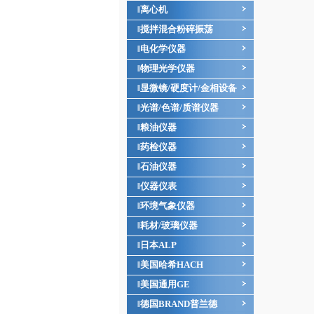
离心机
‖
搅拌混合粉碎振荡
‖
电化学仪器
‖
物理光学仪器
‖
显微镜/硬度计/金相设备
‖
光谱/色谱/质谱仪器
‖
粮油仪器
‖
药检仪器
‖
石油仪器
‖
仪器仪表
‖
环境气象仪器
‖
耗材/玻璃仪器
‖
日本ALP
‖
美国哈希HACH
‖
美国通用GE
‖
德国BRAND普兰德
‖