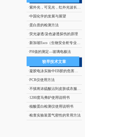
·
紫外光，可见光，红外光波长范围
·
中国化学的发展与展望
·
蛋白质的检测方法
·
荧光渗透/染色渗透探伤的原理
·
新加坡Esco（生物安全柜专业厂商）
·
PH值的测定—玻璃电极法
较早技术文章
·
凝胶电泳实验中EB胶的危害及处理措施
·
PCR仪使用方法
·
不慎将浓硫酸沾到皮肤或衣服上的处理方法
·
1200度马弗炉使用说明书
·
核酸蛋白检测仪使用说明书
·
检查实验装置气密性的常用方法