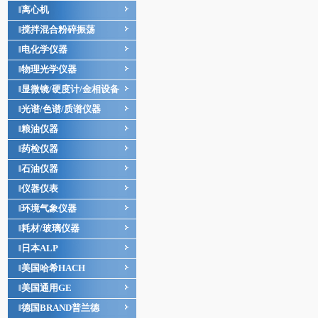
离心机
‖
搅拌混合粉碎振荡
‖
电化学仪器
‖
物理光学仪器
‖
显微镜/硬度计/金相设备
‖
光谱/色谱/质谱仪器
‖
粮油仪器
‖
药检仪器
‖
石油仪器
‖
仪器仪表
‖
环境气象仪器
‖
耗材/玻璃仪器
‖
日本ALP
‖
美国哈希HACH
‖
美国通用GE
‖
德国BRAND普兰德
‖