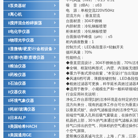
平均风速（m/s）：0.25~0.51
噪 音（dBA）：≤63
泵类器材
‖
电 源：单相交流220V/50Hz
离心机
‖
层流方向 ：垂直层流
台面材质：304不锈钢
搅拌混合粉碎振荡
‖
内胆材质：冷轧钢板喷塑
电化学仪器
柜体材质：冷轧钢板喷塑
‖
台面振动半峰值（μm）：≤5
物理光学仪器
‖
柜内插座数量：1
控制方式：LED条段显示+轻触开关
显微镜/硬度计/金相设备
‖
循环风量：70%
光谱/色谱/质谱仪器
‖
性能特点：
◆垂直层流设计，304不锈钢台面，70%
粮油仪器
‖
◆全钢、框架结构形式，内壁、内顶板无缝
◆重力平衡式滑动前窗，“本安设计”当出现
药检仪器
‖
◆风速6档可调，薄膜按键控制，LED条段
石油仪器
‖
◆粗效过滤器可更换，科学延长高效过滤器
◆适用于教学、小规模生产和一般科研领域
仪器仪表
‖
行业应用补充说明：
净化工作台原理[1]的洁净环境是在特定的
环境气象仪器
‖
流方向来分，现有的超净工作台可分为垂直
耗材/玻璃仪器
‖
以垂直式较*。由供气滤板提供的洁净空气
前端空气吸入孔和后吸气窗吸走，在操作区
日本ALP
‖
机器的上部，30％的气体通过排气滤板从顶
排气口排出的空气，同体积的空气通过操作
美国哈希HACH
‖
个空气屏障。
美国通用GE
‖
爱斯佩仪器真诚与北京，上海，广东，江苏