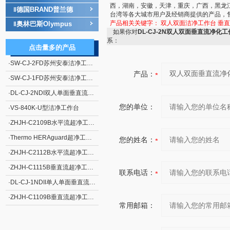
西，湖南，安徽，天津，重庆，广西，黑龙
德国BRAND普兰德
‖
台湾等各大城市用户及经销商提供的产品，
产品相关关键字：
双人双面洁净工作台
垂直
奥林巴斯Olympus
‖
如果你对
DL-CJ-2N双人双面垂直流净化工
系：
点击量多的产品
·
SW-CJ-2FD苏州安泰洁净工作台单人单面、垂直送风 净化工作台 超净工作台
产品：
·
SW-CJ-1FD苏州安泰洁净工作台单人单面、垂直送风 净化工作台 超净工作台
·
DL-CJ-2NDI双人单面垂直流净化工作台
您的单位：
·
VS-840K-U型洁净工作台
·
ZHJH-C2109B水平流超净工作台
·
Thermo HERAguard超净工作台
您的姓名：
·
ZHJH-C2112B水平流超净工作台
·
ZHJH-C1115B垂直流超净工作台
联系电话：
·
DL-CJ-1NDII单人单面垂直流净化工作台
·
ZHJH-C1109B垂直流超净工作台
常用邮箱：