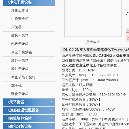
净化干燥设备
‖
净化工作台
生物安全柜
灭菌器
鼓风干燥箱
点击放大
电热干燥箱
DL-CJ-2N双人双面垂直流净化工作台
的详
真空干燥烘箱
由爱斯佩仪器网供应
DL-CJ-2N双人双面
红外干燥箱
口碑相传的爱斯佩仪器竭诚为您提供全新的
双人双面垂直流净化工作台
技术参数：
胶片干燥箱
型号分类：DL-CJ-2N
外形尺寸（mm）：1500×790×1810
精密节能干燥箱
工作区尺寸（mm）：1360×750×600
适用人数：双人双面
冻干机
重量（kg）：190kg
理化干燥箱
高效过滤器规格及数量：610×610×50 2个
荧光灯规格数量：36W×1
天平衡器
‖
紫外灯规格数量：36W×1
功耗（含柜内插座500W）：740W
加热低温恒温设备
‖
光 照 度（lux）：≥400
实验培养箱体
‖
洁净等级：100级（@≥0.5μm 美联邦209E
过滤效率：工作区内每1升空气中直径≥0.5μm
生化分析设备
‖