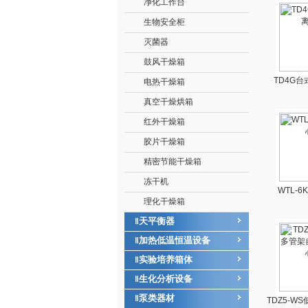
净化工作台
生物安全柜
灭菌器
鼓风干燥箱
TD4G
电热干燥箱
真空干燥烘箱
红外干燥箱
胶片干燥箱
精密节能干燥箱
冻干机
WTL-
理化干燥箱
天平衡器
‖
加热低温恒温设备
‖
实验培养箱体
‖
生化分析设备
‖
泵类器材
‖
TDZ5-W