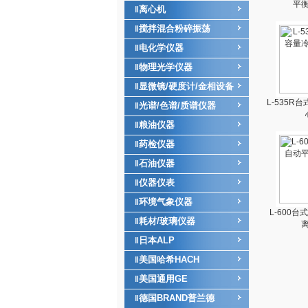
平
离心机
‖
搅拌混合粉碎振荡
‖
电化学仪器
‖
物理光学仪器
‖
显微镜/硬度计/金相设备
‖
L-535R
光谱/色谱/质谱仪器
‖
粮油仪器
‖
药检仪器
‖
石油仪器
‖
仪器仪表
‖
环境气象仪器
‖
L-600
耗材/玻璃仪器
‖
日本ALP
‖
美国哈希HACH
‖
美国通用GE
‖
德国BRAND普兰德
‖