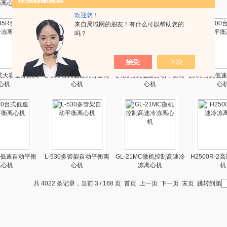
衡离心机
离心机
衡离心机
欢迎您！
来自局域网的朋友！有什么可以帮助您的
吗？
台式大容量冷冻离
L-550台式低速大容量离
L420台式低速自动平衡离
L500台式低
心机
心机
心机
心
台式低速自动平衡
L-530多管架自动平衡离
GL-21MC微机控制高速冷
H2500R-
离心机
心机
冻离心机
机
共 4022 条记录，当前 3 / 168 页
首页
上一页
下一页
末页
跳转到第