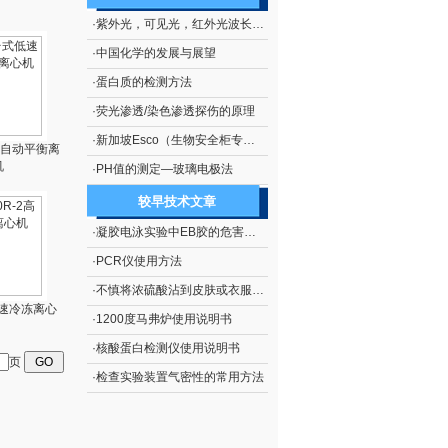
·
紫外光，可见光，红外光波长范围
·
中国化学的发展与展望
·
蛋白质的检测方法
·
荧光渗透/染色渗透探伤的原理
·
新加坡Esco（生物安全柜专业厂商）
速自动平衡离
机
·
PH值的测定—玻璃电极法
较早技术文章
·
凝胶电泳实验中EB胶的危害及处理措施
·
PCR仪使用方法
·
不慎将浓硫酸沾到皮肤或衣服上的处理方法
2高速冷冻离心
·
1200度马弗炉使用说明书
·
核酸蛋白检测仪使用说明书
页
·
检查实验装置气密性的常用方法