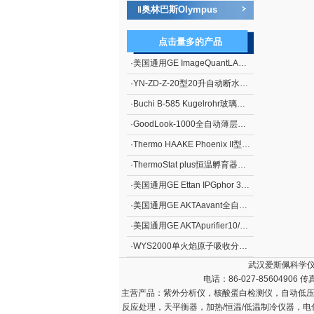
奥林巴斯Olympus
‖
点击量多的产品
·
美国通用GE ImageQuantLAS4000化学发光成像分析仪
·
YN-ZD-Z-20型20升自动断水不锈钢电热蒸馏水器
·
Buchi B-585 Kugelrohr玻璃蒸馏仪
·
GoodLook-1000全自动薄层色谱成像系统
·
Thermo HAAKE Phoenix II型P1-C25P制冷水浴
·
ThermoStat plus恒温孵育器（艾本德）
·
美国通用GE Ettan IPGphor 3双向电泳系统*向等电聚焦系统
·
美国通用GE AKTAavant全自动蛋白质分离纯化系统
·
美国通用GE AKTApurifier10/100蛋白质快速纯化系统
·
WYS2000单火焰原子吸收分光光度计
武汉爱斯佩科学仪
电话：86-027-85604906 传
主营产品：
紫外分析仪，核酸蛋白检测仪，自动低压
反应处理，天平衡器，加热/恒温/低温制冷仪器，